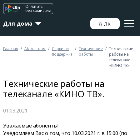
Оплатить
без комиссии
Для дома
ЛK
Для бизнеса
Главная
/
Абонентам
/
Сервис и
/
Технические
/
Технические
поддержка
работы
работы на
телеканале
«КИНО ТВ».
Новости
Технические работы на
телеканале «КИНО ТВ».
01.03.2021
Уважаемые абоненты!
Уведомляем Вас о том, что 10.03.2021 г. в 15:00 (по