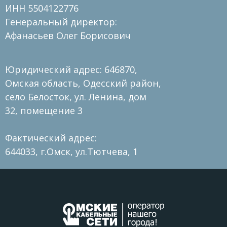
ИНН 5504122776
Генеральный директор:
Афанасьев Олег Борисович
Юридический адрес: 646870,
Омская область, Одесский район,
село Белосток, ул. Ленина, дом
32, помещение 3
Фактический адрес:
644033, г.Омск, ул.Тютчева, 1