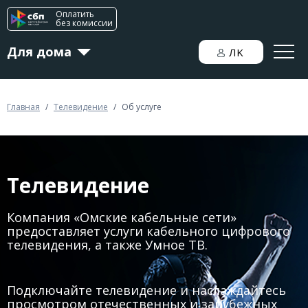
Оплатить
без комиссии
Для дома
ЛK
Для бизнеса
Главная
/
Телевидение
/
Об услуге
Новости
Телевидение
Компания «Омские кабельные сети»
предоставляет услуги кабельного цифрового
телевидения, а также Умное ТВ.
Подключайте телевидение и наслаждайтесь
просмотром отечественных и зарубежных