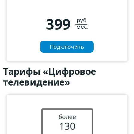
399
руб.
_____
мес.
Подключить
Тарифы «Цифровое
телевидение»