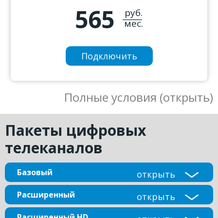
565
руб.
_____
мес.
Подключить
Полные условия (открыть)
Пакеты цифровых
телеканалов
Базовый
открыть
Расширенный
открыть
Расширенный HD