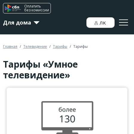
Оплатить
без комиссии
Для дома
ЛK
Для бизнеса
Главная
/
Телевидение
/
Тарифы
/
Тарифы
Тарифы «Умное
Новости
телевидение»