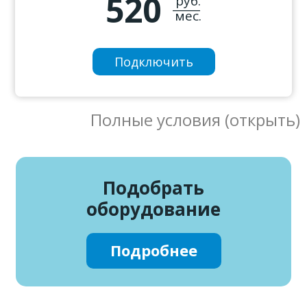
520
руб.
_____
мес.
Подключить
Полные условия (открыть)
Подобрать
оборудование
Подробнее