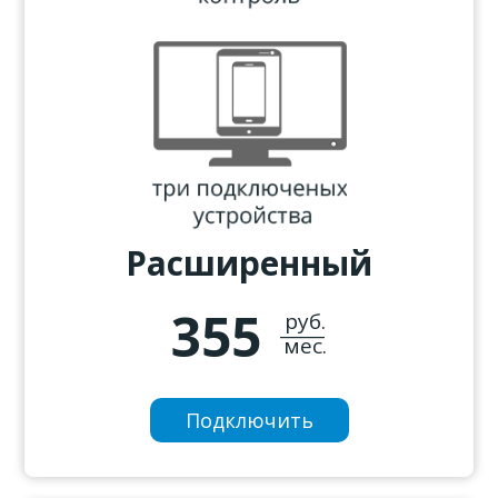
Расширенный
355
руб.
_____
мес.
Подключить