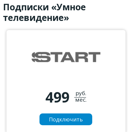
Подписки «Умное
телевидение»
499
руб.
_____
мес.
Подключить