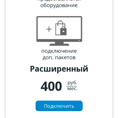
Расширенный
400
руб.
_____
мес.
Подключить