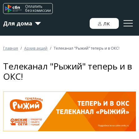
Оплатить
без комиссии
Для дома
ЛK
Для бизнеса
Главная
/
Архив акций
/
Телеканал "Рыжий" теперь и в ОКС!
Телеканал "Рыжий" теперь и в
Новости
ОКС!