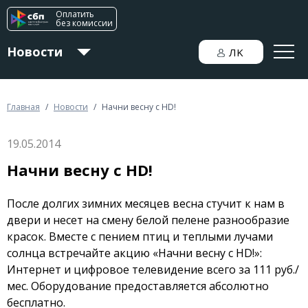
Оплатить
без комиссии
Новости
ЛK
Для дома
Главная
/
Новости
/
Начни весну с HD!
19.05.2014
Для бизнеса
Начни весну с HD!
После долгих зимних месяцев весна стучит к нам в
двери и несет на смену белой пелене разнообразие
красок. Вместе с пением птиц и теплыми лучами
солнца встречайте акцию «Начни весну с HD!»:
Интернет и цифровое телевидение всего за 111 руб./
мес. Оборудование предоставляется абсолютно
бесплатно.