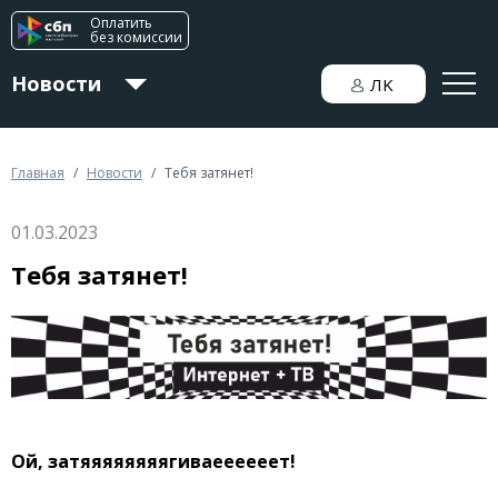
Оплатить
без комиссии
Новости
ЛK
Для дома
Главная
/
Новости
/
Тебя затянет!
01.03.2023
Для бизнеса
Тебя затянет!
Ой, затяяяяяяяягиваеееееет!